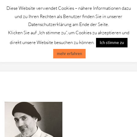
Skip
Diese Website verwendet Cookies – nähere Informationen dazu
to
GALERIE CHROMIK
und zu Ihren Rechten als Benutzer finden Sie in unserer
content
Datenschutzerklärung am Ende der Seite.
Klicken Sie auf „Ich stimme zu“, um Cookies zu akzeptieren und
Primary
Menu
direkt unsere Website besuchen zu können.
Ich stimme zu
Navigation
Menu
mehr erfahren
MOHAMMAD RAZMJOU