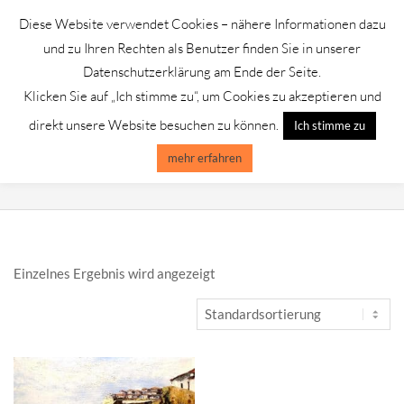
Skip
Diese Website verwendet Cookies – nähere Informationen dazu
to
GALERIE CHROMIK
und zu Ihren Rechten als Benutzer finden Sie in unserer
content
Datenschutzerklärung am Ende der Seite.
Klicken Sie auf „Ich stimme zu“, um Cookies zu akzeptieren und
Primary
Menu
direkt unsere Website besuchen zu können.
Ich stimme zu
Navigation
Menu
mehr erfahren
LUCAS TEIXEIRA
Einzelnes Ergebnis wird angezeigt