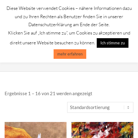
Skip
Diese Website verwendet Cookies – nähere Informationen dazu
to
GALERIE CHROMIK
und zu Ihren Rechten als Benutzer finden Sie in unserer
content
Datenschutzerklärung am Ende der Seite.
Klicken Sie auf „Ich stimme zu“, um Cookies zu akzeptieren und
Primary
Menu
direkt unsere Website besuchen zu können.
Ich stimme zu
Navigation
Menu
mehr erfahren
KLAUS - DIETER GUSS
Ergebnisse 1 – 16 von 21 werden angezeigt