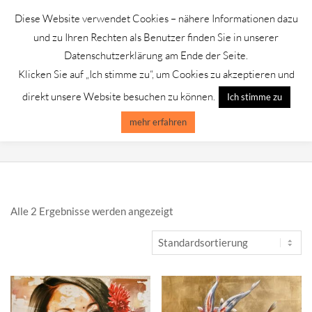
Skip
Diese Website verwendet Cookies – nähere Informationen dazu
to
GALERIE CHROMIK
und zu Ihren Rechten als Benutzer finden Sie in unserer
content
Datenschutzerklärung am Ende der Seite.
Klicken Sie auf „Ich stimme zu“, um Cookies zu akzeptieren und
Primary
Menu
direkt unsere Website besuchen zu können.
Ich stimme zu
Navigation
Menu
mehr erfahren
IRINA BUGOSLAVSKA
Alle 2 Ergebnisse werden angezeigt