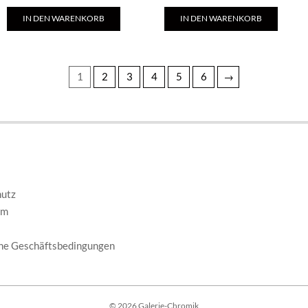
IN DEN WARENKORB
IN DEN WARENKORB
1
2
3
4
5
6
→
E
hutz
um
ne Geschäftsbedingungen
© 2026 Galerie-Chromik