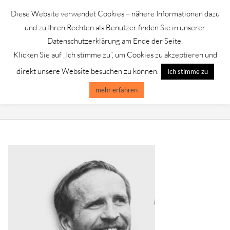
Skip
Diese Website verwendet Cookies – nähere Informationen dazu
to
GALERIE CHROMIK
und zu Ihren Rechten als Benutzer finden Sie in unserer
content
Datenschutzerklärung am Ende der Seite.
Klicken Sie auf „Ich stimme zu“, um Cookies zu akzeptieren und
Primary
Menu
direkt unsere Website besuchen zu können.
Ich stimme zu
Navigation
Menu
mehr erfahren
HOLGER KOCH