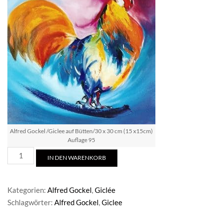
Alfred Gockel /Giclee auf Bütten/30 x 30 cm (15 x15cm)
Auflage 95
Alfred
IN DEN WARENKORB
Gockel
/Giclee
auf
Kategorien:
Alfred Gockel
,
Giclée
Bütten
Schlagwörter:
Alfred Gockel
,
Giclee
Menge