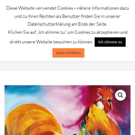
Skip
Diese Website verwendet Cookies – nähere Informationen dazu
to
GALERIE CHROMIK
und zu Ihren Rechten als Benutzer finden Sie in unserer
content
Datenschutzerklärung am Ende der Seite.
Klicken Sie auf „Ich stimme zu“, um Cookies zu akzeptieren und
Primary
Menu
direkt unsere Website besuchen zu können.
Ich stimme zu
Navigation
Menu
mehr erfahren
ALFRED GOCKEL /GICLEE AUF BÜTTEN