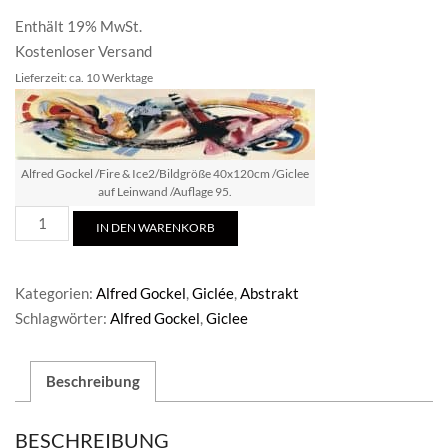
Enthält 19% MwSt.
Kostenloser Versand
Lieferzeit: ca. 10 Werktage
Alfred Gockel /Fire & Ice2/Bildgröße 40x120cm /Giclee
auf Leinwand /Auflage 95.
Alfred
IN DEN WARENKORB
Gockel
/Fire
&
Kategorien:
Alfred Gockel
,
Giclée
,
Abstrakt
Ice
Schlagwörter:
Alfred Gockel
,
Giclee
2
Menge
Beschreibung
BESCHREIBUNG