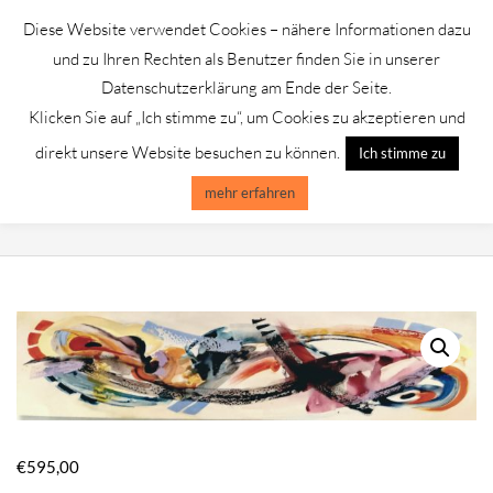
Skip
Diese Website verwendet Cookies – nähere Informationen dazu
to
GALERIE CHROMIK
und zu Ihren Rechten als Benutzer finden Sie in unserer
content
Datenschutzerklärung am Ende der Seite.
Klicken Sie auf „Ich stimme zu“, um Cookies zu akzeptieren und
Primary
Menu
direkt unsere Website besuchen zu können.
Ich stimme zu
Navigation
Menu
mehr erfahren
ALFRED GOCKEL /FIRE & ICE 2
€
595,00