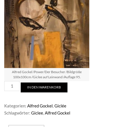
Alfred Gockel /Power/Der Besucher /Bildgröße
100x100cm /Giclee auf Leinwand /Auflage 95.
Alfred
IN DEN WARENKORB
Gockel
/Der
Besucher
Kategorien:
Alfred Gockel
,
Giclée
Menge
Schlagwörter:
Giclee
,
Alfred Gockel