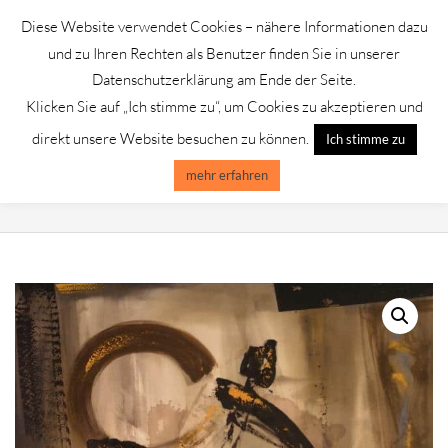
Skip
Diese Website verwendet Cookies – nähere Informationen dazu
to
GALERIE CHROMIK
und zu Ihren Rechten als Benutzer finden Sie in unserer
content
Datenschutzerklärung am Ende der Seite.
Klicken Sie auf „Ich stimme zu“, um Cookies zu akzeptieren und
Primary
Menu
direkt unsere Website besuchen zu können.
Ich stimme zu
Navigation
Menu
mehr erfahren
ALFRED GOCKEL /DER BESUCHER