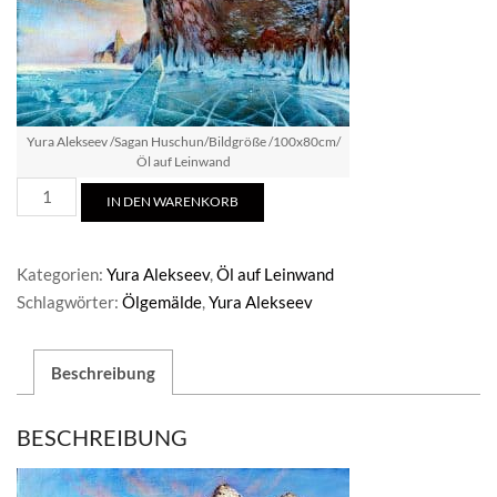
Yura Alekseev /Sagan Huschun/Bildgröße /100x80cm/
Öl auf Leinwand
Yura
IN DEN WARENKORB
Alekseev
/Sagan
Huschun
Kategorien:
Yura Alekseev
,
Öl auf Leinwand
Menge
Schlagwörter:
Ölgemälde
,
Yura Alekseev
Beschreibung
BESCHREIBUNG