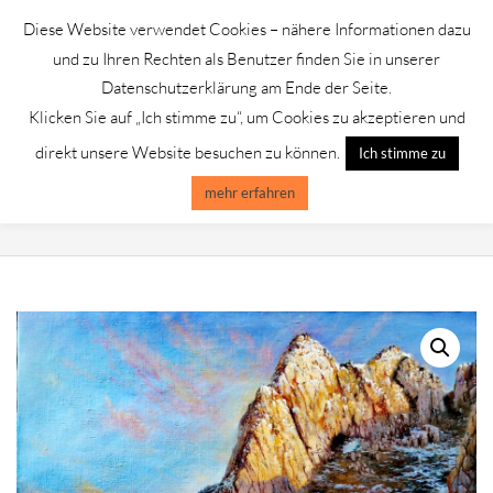
Skip
Diese Website verwendet Cookies – nähere Informationen dazu
to
GALERIE CHROMIK
und zu Ihren Rechten als Benutzer finden Sie in unserer
content
Datenschutzerklärung am Ende der Seite.
Klicken Sie auf „Ich stimme zu“, um Cookies zu akzeptieren und
Primary
Menu
direkt unsere Website besuchen zu können.
Ich stimme zu
Navigation
Menu
mehr erfahren
YURA ALEKSEEV /SAGAN HUSCHUN