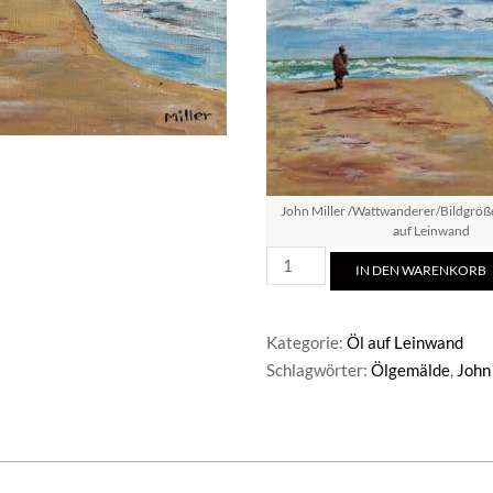
John Miller /Wattwanderer/Bildgröße
auf Leinwand
John
IN DEN WARENKORB
Miller/Wattwanderer
Menge
Kategorie:
Öl auf Leinwand
Schlagwörter:
Ölgemälde
,
John