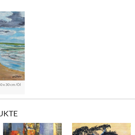
0 x 30 cm /Öl
UKTE