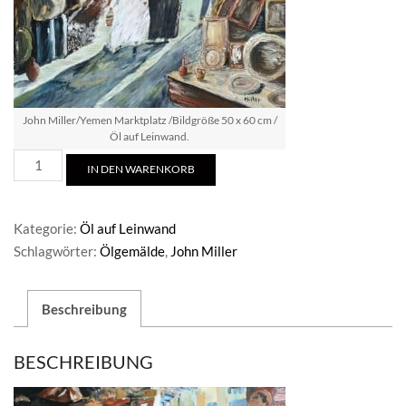
John Miller/Yemen Marktplatz /Bildgröße 50 x 60 cm /
Öl auf Leinwand.
John
IN DEN WARENKORB
Miller
/Yemen
Marktplatz
Kategorie:
Öl auf Leinwand
Menge
Schlagwörter:
Ölgemälde
,
John Miller
Beschreibung
BESCHREIBUNG