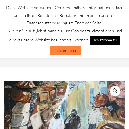
Skip
Diese Website verwendet Cookies – nähere Informationen dazu
to
GALERIE CHROMIK
und zu Ihren Rechten als Benutzer finden Sie in unserer
content
Datenschutzerklärung am Ende der Seite.
Klicken Sie auf „Ich stimme zu“, um Cookies zu akzeptieren und
Primary
Menu
direkt unsere Website besuchen zu können.
Ich stimme zu
Navigation
Menu
mehr erfahren
JOHN MILLER /YEMEN MARKTPLATZ