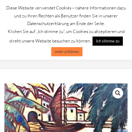
Skip
Diese Website verwendet Cookies – nähere Informationen dazu
to
GALERIE CHROMIK
und zu Ihren Rechten als Benutzer finden Sie in unserer
content
Datenschutzerklärung am Ende der Seite.
Klicken Sie auf „Ich stimme zu“, um Cookies zu akzeptieren und
Primary
Menu
direkt unsere Website besuchen zu können.
Ich stimme zu
Navigation
Menu
mehr erfahren
W. JUST