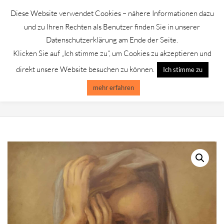
Skip
Diese Website verwendet Cookies – nähere Informationen dazu
to
GALERIE CHROMIK
und zu Ihren Rechten als Benutzer finden Sie in unserer
content
Datenschutzerklärung am Ende der Seite.
Klicken Sie auf „Ich stimme zu“, um Cookies zu akzeptieren und
Primary
Menu
direkt unsere Website besuchen zu können.
Ich stimme zu
Navigation
Menu
mehr erfahren
W. JUST