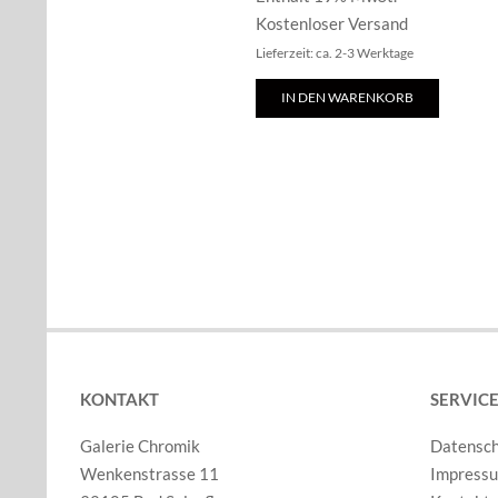
Kostenloser Versand
Lieferzeit: ca. 2-3 Werktage
IN DEN WARENKORB
KONTAKT
SERVIC
Galerie Chromik
Datensc
Wenkenstrasse 11
Impress