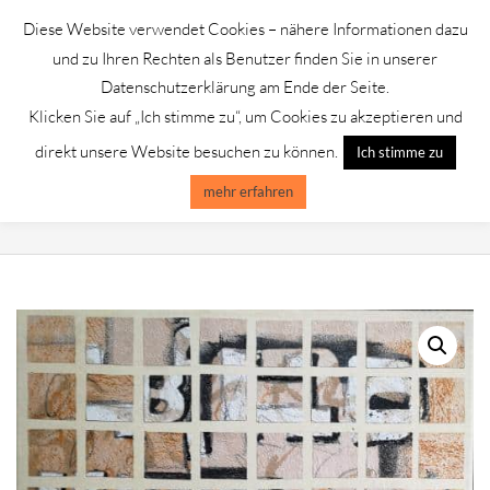
Skip
Diese Website verwendet Cookies – nähere Informationen dazu
to
GALERIE CHROMIK
und zu Ihren Rechten als Benutzer finden Sie in unserer
content
Datenschutzerklärung am Ende der Seite.
Klicken Sie auf „Ich stimme zu“, um Cookies zu akzeptieren und
Primary
Menu
direkt unsere Website besuchen zu können.
Ich stimme zu
Navigation
Menu
mehr erfahren
UTE MOHME /COLLAGE