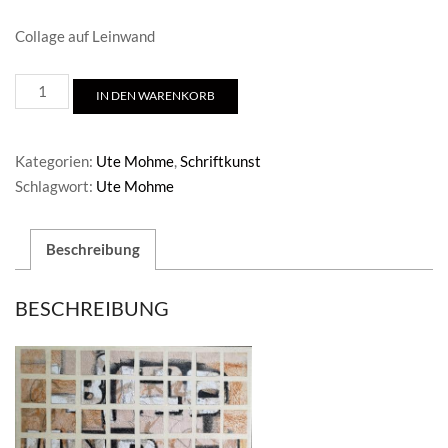
Collage auf Leinwand
Ute
IN DEN WARENKORB
Mohme
/Collage
Menge
Kategorien:
Ute Mohme
,
Schriftkunst
Schlagwort:
Ute Mohme
Beschreibung
BESCHREIBUNG