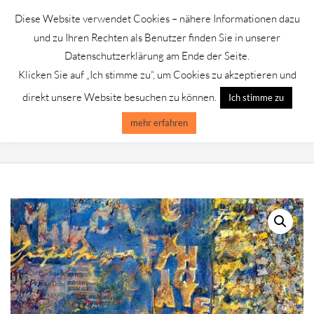
Skip
Diese Website verwendet Cookies – nähere Informationen dazu
to
GALERIE CHROMIK
und zu Ihren Rechten als Benutzer finden Sie in unserer
content
Datenschutzerklärung am Ende der Seite.
Klicken Sie auf „Ich stimme zu“, um Cookies zu akzeptieren und
Primary
Menu
direkt unsere Website besuchen zu können.
Ich stimme zu
Navigation
Menu
mehr erfahren
UTE MOHME /COLLAGE