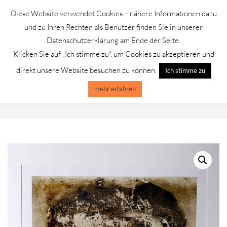
Skip
Diese Website verwendet Cookies – nähere Informationen dazu
to
GALERIE CHROMIK
und zu Ihren Rechten als Benutzer finden Sie in unserer
content
Datenschutzerklärung am Ende der Seite.
Klicken Sie auf „Ich stimme zu“, um Cookies zu akzeptieren und
Primary
Menu
direkt unsere Website besuchen zu können.
Ich stimme zu
Navigation
Menu
mehr erfahren
ORIGINAL RADIERUNG