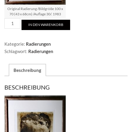
Original Radierung /Bildgröße 100 x
70 (43 x 68cm) /Auflage 30/. 1983
Original
IN DEN WARENKORB
Radierung
Menge
Kategorie:
Radierungen
Schlagwort:
Radierungen
Beschreibung
BESCHREIBUNG