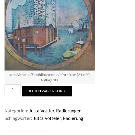
Jutta Votteler /Elbphilharmonie/40 x 40 cm (21 x 20)
Auflage 180
Jutta
IN DEN WARENKORB
Votteler
/Elbphilharmonie
Menge
Kategorien:
Jutta Vottler
,
Radierungen
Schlagwörter:
Jutta Votteler
,
Radierung