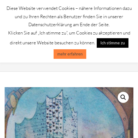
Skip
Diese Website verwendet Cookies – nähere Informationen dazu
to
GALERIE CHROMIK
und zu Ihren Rechten als Benutzer finden Sie in unserer
content
Datenschutzerklärung am Ende der Seite.
Klicken Sie auf „Ich stimme zu“, um Cookies zu akzeptieren und
Primary
Menu
direkt unsere Website besuchen zu können.
Ich stimme zu
Navigation
Menu
mehr erfahren
JUTTA VOTTELER /ELBPHILHARMONIE