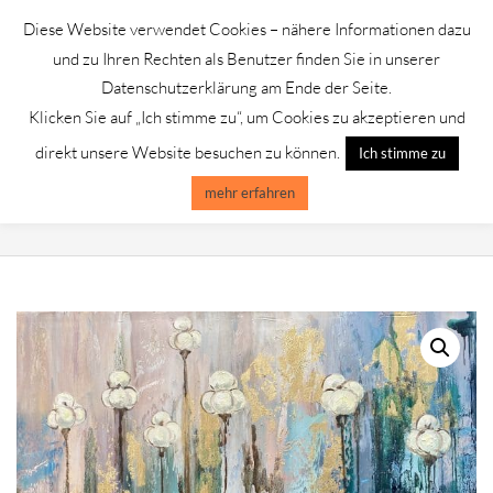
Skip
Diese Website verwendet Cookies – nähere Informationen dazu
to
GALERIE CHROMIK
und zu Ihren Rechten als Benutzer finden Sie in unserer
content
Datenschutzerklärung am Ende der Seite.
Klicken Sie auf „Ich stimme zu“, um Cookies zu akzeptieren und
Primary
Menu
direkt unsere Website besuchen zu können.
Ich stimme zu
Navigation
Menu
mehr erfahren
LAZAREV VADIM-ABSTRAKT