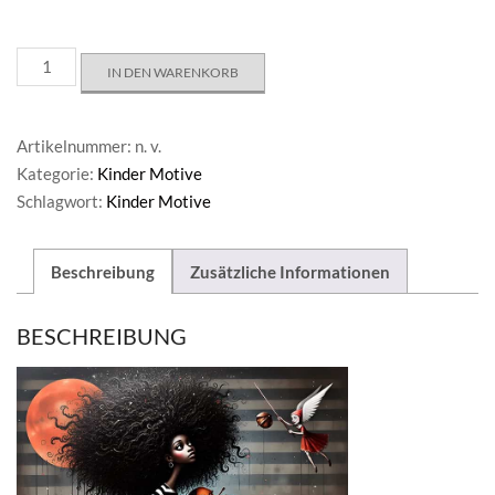
Poetic
IN DEN WARENKORB
Journey/Kunstdruck
auf
Leinwand
Artikelnummer:
n. v.
Menge
Kategorie:
Kinder Motive
Schlagwort:
Kinder Motive
Beschreibung
Zusätzliche Informationen
BESCHREIBUNG