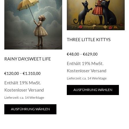
können
könn
auf
auf
der
der
Produktseite
Prod
gewählt
gewä
THREE LITTLE KITTYS
werden
werd
€
48,00
–
€
629,00
RAINY DAY,SWEET LIFE
Enthält 19% MwSt.
Kostenloser Versand
€
120,00
–
€
1.310,00
Lieferzeit: ca. 14 Werktage
Enthält 19% MwSt.
Dies
Kostenloser Versand
AUSFÜHRUNG WÄHLEN
Prod
Lieferzeit: ca. 14 Werktage
weis
Dieses
mehr
AUSFÜHRUNG WÄHLEN
Produkt
Vari
weist
auf.
mehrere
Die