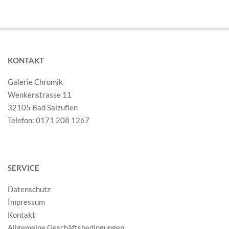
Varianten
Opti
auf.
könn
Die
auf
Optionen
der
können
KONTAKT
Prod
auf
gewä
Galerie Chromik
der
werd
Wenkenstrasse 11
Produktseite
32105 Bad Salzuflen
gewählt
Telefon: 0171 208 1267
werden
SERVICE
Datenschutz
Impressum
Kontakt
Allgemeine Geschäftsbedingungen