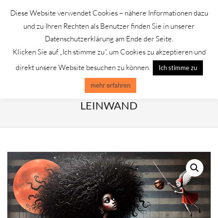
Skip
Diese Website verwendet Cookies – nähere Informationen dazu
to
GALERIE CHROMIK
und zu Ihren Rechten als Benutzer finden Sie in unserer
content
Datenschutzerklärung am Ende der Seite.
Klicken Sie auf „Ich stimme zu“, um Cookies zu akzeptieren und
Primary
Menu
direkt unsere Website besuchen zu können.
Ich stimme zu
Navigation
Menu
mehr erfahren
POETIC JOURNEY/KUNSTDRUCK AUF
LEINWAND