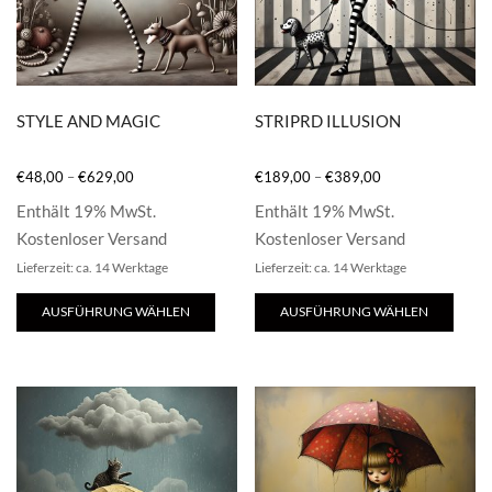
STYLE AND MAGIC
STRIPRD ILLUSION
€
48,00
–
€
629,00
€
189,00
–
€
389,00
Enthält 19% MwSt.
Enthält 19% MwSt.
Kostenloser Versand
Kostenloser Versand
Lieferzeit: ca. 14 Werktage
Lieferzeit: ca. 14 Werktage
Dieses
Dies
AUSFÜHRUNG WÄHLEN
AUSFÜHRUNG WÄHLEN
Produkt
Prod
weist
weis
mehrere
mehr
Varianten
Vari
auf.
auf.
Die
Die
Optionen
Opti