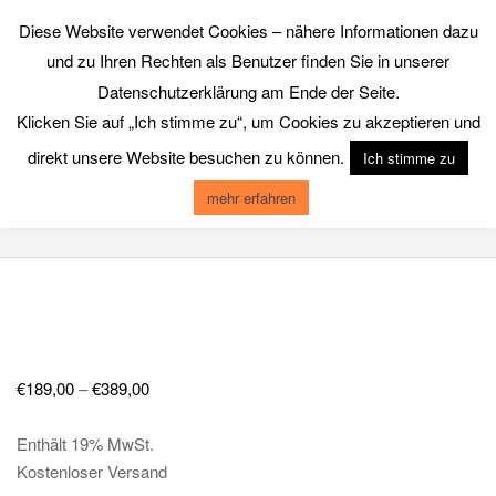
Skip
Diese Website verwendet Cookies – nähere Informationen dazu
to
GALERIE CHROMIK
und zu Ihren Rechten als Benutzer finden Sie in unserer
content
Datenschutzerklärung am Ende der Seite.
Klicken Sie auf „Ich stimme zu“, um Cookies zu akzeptieren und
Primary
Menu
direkt unsere Website besuchen zu können.
Navigation
Ich stimme zu
Menu
mehr erfahren
STRIPRD ILLUSION
€
189,00
–
€
389,00
Enthält 19% MwSt.
Kostenloser Versand