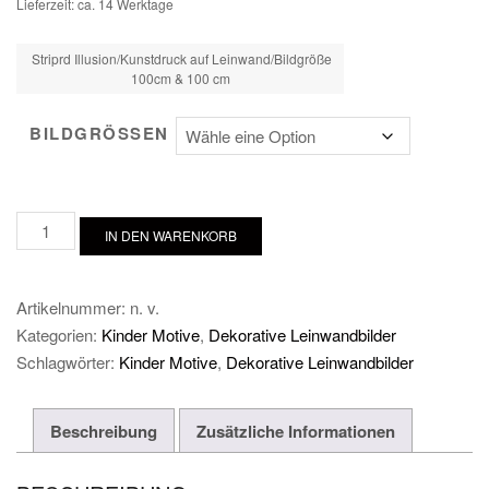
Lieferzeit: ca. 14 Werktage
Striprd Illusion/Kunstdruck auf Leinwand/Bildgröße
100cm & 100 cm
BILDGRÖSSEN
Striprd
IN DEN WARENKORB
Illusion
Menge
Artikelnummer:
n. v.
Kategorien:
Kinder Motive
,
Dekorative Leinwandbilder
Schlagwörter:
Kinder Motive
,
Dekorative Leinwandbilder
Beschreibung
Zusätzliche Informationen