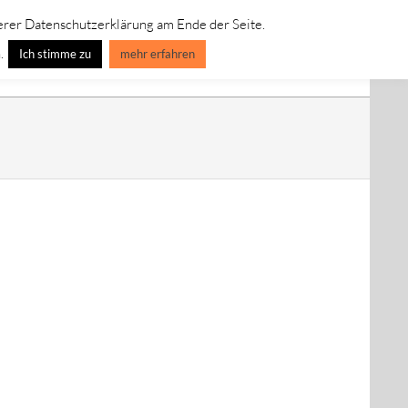
erer Datenschutzerklärung am Ende der Seite.
IVE LEINWANDBILDER
SPECIAL EDITION-ART-LINE
.
Ich stimme zu
mehr erfahren