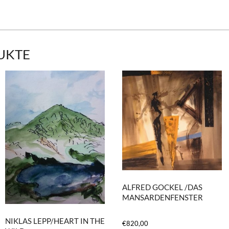
UKTE
ALFRED GOCKEL /DAS
MANSARDENFENSTER
NIKLAS LEPP/HEART IN THE
€
820,00