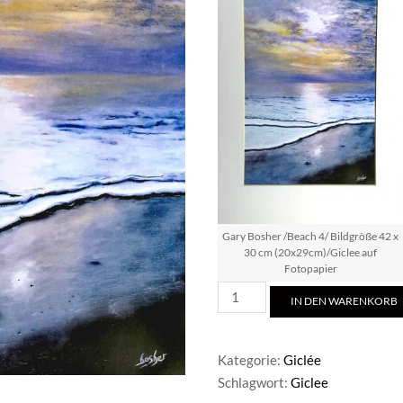
Gary Bosher /Beach 4/ Bildgröße 42 x
30 cm (20x29cm)/Giclee auf
Fotopapier
Gary
IN DEN WARENKORB
Bosher
/Beach
4
Kategorie:
Giclée
Menge
Schlagwort:
Giclee