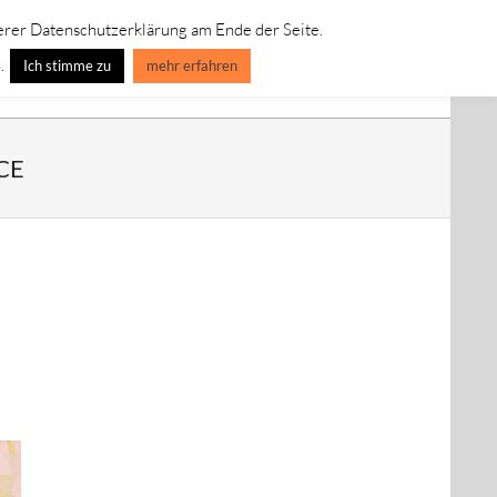
erer Datenschutzerklärung am Ende der Seite.
IVE LEINWANDBILDER
SPECIAL EDITION-ART-LINE
.
Ich stimme zu
mehr erfahren
CE