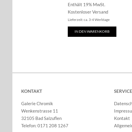
Enthält 19% MwSt.
Kostenloser Versand
Lieferzeit: ca. 3-4 Werktage
IN DEN WARENKORB
KONTAKT
SERVIC
Galerie Chromik
Datensc
Wenkenstrasse 11
Impress
32105 Bad Salzuflen
Kontakt
Telefon: 0171 208 1267
Allgemei