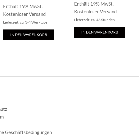
Enthält 19% MwSt.
Enthält 19% MwSt.
Kostenloser Versand
Kostenloser Versand
Lieferzeit: ca. 48 Stunden
Lieferzeit: ca. 3-4 Werktage
IN DEN WARENKORB
IN DEN WARENKORB
E
hutz
um
ne Geschäftsbedingungen