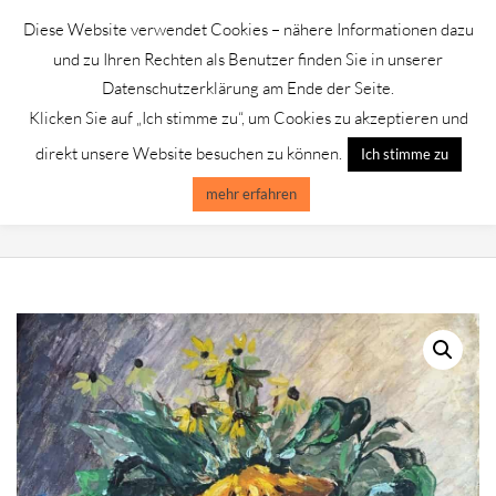
Skip
Diese Website verwendet Cookies – nähere Informationen dazu
to
GALERIE CHROMIK
und zu Ihren Rechten als Benutzer finden Sie in unserer
content
Datenschutzerklärung am Ende der Seite.
Klicken Sie auf „Ich stimme zu“, um Cookies zu akzeptieren und
Primary
Menu
direkt unsere Website besuchen zu können.
Ich stimme zu
Navigation
Menu
mehr erfahren
W. JUST/SONNENBLUMEN