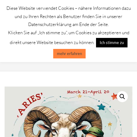
Skip
Diese Website verwendet Cookies – nähere Informationen dazu
to
GALERIE CHROMIK
und zu Ihren Rechten als Benutzer finden Sie in unserer
content
Datenschutzerklärung am Ende der Seite.
Klicken Sie auf „Ich stimme zu“, um Cookies zu akzeptieren und
Primary
Menu
direkt unsere Website besuchen zu können.
Ich stimme zu
Navigation
Menu
mehr erfahren
STERNZEICHEN WIDDER