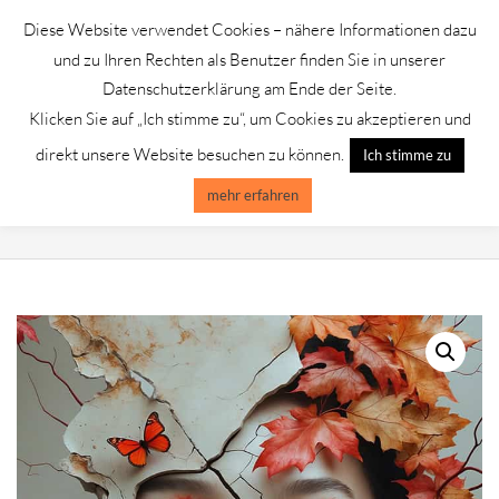
Skip
Diese Website verwendet Cookies – nähere Informationen dazu
to
GALERIE CHROMIK
und zu Ihren Rechten als Benutzer finden Sie in unserer
content
Datenschutzerklärung am Ende der Seite.
Klicken Sie auf „Ich stimme zu“, um Cookies zu akzeptieren und
Primary
Menu
direkt unsere Website besuchen zu können.
Ich stimme zu
Navigation
Menu
mehr erfahren
FRAGILITY OF BEAUTY