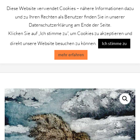
Skip
Diese Website verwendet Cookies – nähere Informationen dazu
to
GALERIE CHROMIK
und zu Ihren Rechten als Benutzer finden Sie in unserer
content
Datenschutzerklärung am Ende der Seite.
Klicken Sie auf „Ich stimme zu“, um Cookies zu akzeptieren und
Primary
Menu
direkt unsere Website besuchen zu können.
Ich stimme zu
Navigation
Menu
mehr erfahren
HERBST