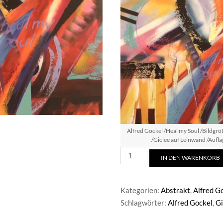
Alfred Gockel /Heal my Soul /Bildg
/Giclee auf Leinwand /Aufla
Alfred
IN DEN WARENKORB
Gockel
/Heal
my
Kategorien:
Abstrakt
,
Alfred G
Soul
Schlagwörter:
Alfred Gockel
,
Gi
Menge