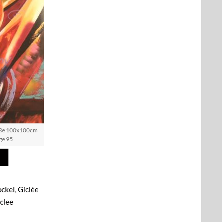
röße 100x100cm
ge 95
ockel
,
Giclée
clee