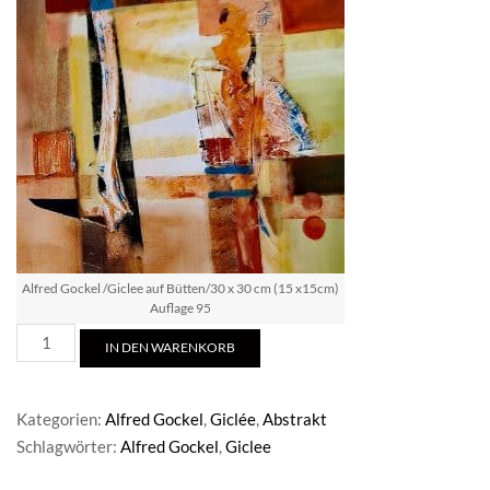
Alfred Gockel /Giclee auf Bütten/30 x 30 cm (15 x15cm)
Auflage 95
Alfred
IN DEN WARENKORB
Gockel
/Giclee
auf
Kategorien:
Alfred Gockel
,
Giclée
,
Abstrakt
Bütten
Schlagwörter:
Alfred Gockel
,
Giclee
Menge