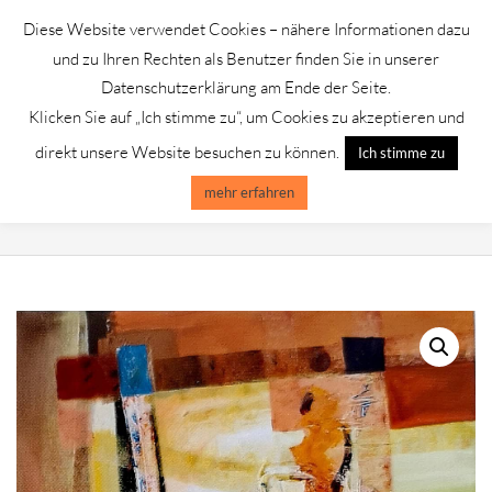
Skip
Diese Website verwendet Cookies – nähere Informationen dazu
to
GALERIE CHROMIK
und zu Ihren Rechten als Benutzer finden Sie in unserer
content
Datenschutzerklärung am Ende der Seite.
Klicken Sie auf „Ich stimme zu“, um Cookies zu akzeptieren und
Primary
Menu
direkt unsere Website besuchen zu können.
Ich stimme zu
Navigation
Menu
mehr erfahren
ALFRED GOCKEL /GICLEE AUF BÜTTEN