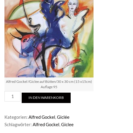
Alfred Gockel /Giclee auf Bütten/30 x 30 cm (15 x15cm)
Auflage 95
Alfred
IN DEN WARENKORB
Gockel
/Giclee
auf
Kategorien:
Alfred Gockel
,
Giclée
Bütten
Schlagwörter:
Alfred Gockel
,
Giclee
Menge