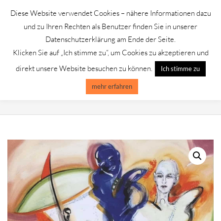
Skip
Diese Website verwendet Cookies – nähere Informationen dazu
to
GALERIE CHROMIK
und zu Ihren Rechten als Benutzer finden Sie in unserer
content
Datenschutzerklärung am Ende der Seite.
Klicken Sie auf „Ich stimme zu“, um Cookies zu akzeptieren und
Primary
Menu
direkt unsere Website besuchen zu können.
Ich stimme zu
Navigation
Menu
mehr erfahren
ALFRED GOCKEL /GICLEE AUF BÜTTEN