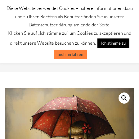
Skip
Diese Website verwendet Cookies – nähere Informationen dazu
to
GALERIE CHROMIK
und zu Ihren Rechten als Benutzer finden Sie in unserer
content
Datenschutzerklärung am Ende der Seite.
Klicken Sie auf „Ich stimme zu“, um Cookies zu akzeptieren und
Primary
Menu
direkt unsere Website besuchen zu können.
Ich stimme zu
Navigation
Menu
mehr erfahren
THREE LITTLE KITTYS