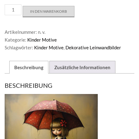
Three
IN DEN WARENKORB
Little
Kittys
Menge
Artikelnummer:
n. v.
Kategorie:
Kinder Motive
Schlagwörter:
Kinder Motive
,
Dekorative Leinwandbilder
Beschreibung
Zusätzliche Informationen
BESCHREIBUNG