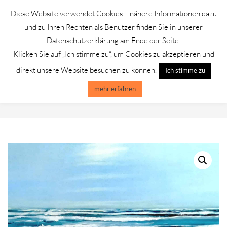
Skip
Diese Website verwendet Cookies – nähere Informationen dazu
to
GALERIE CHROMIK
und zu Ihren Rechten als Benutzer finden Sie in unserer
content
Datenschutzerklärung am Ende der Seite.
Klicken Sie auf „Ich stimme zu“, um Cookies zu akzeptieren und
Primary
Menu
direkt unsere Website besuchen zu können.
Ich stimme zu
Navigation
Menu
mehr erfahren
GARY BOSHER /BEACH 3