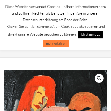
Skip
Diese Website verwendet Cookies – nähere Informationen dazu
to
GALERIE CHROMIK
und zu Ihren Rechten als Benutzer finden Sie in unserer
content
Datenschutzerklärung am Ende der Seite.
Klicken Sie auf „Ich stimme zu“, um Cookies zu akzeptieren und
Primary
Menu
direkt unsere Website besuchen zu können.
Ich stimme zu
Navigation
Menu
mehr erfahren
FRIVOLES PAAR