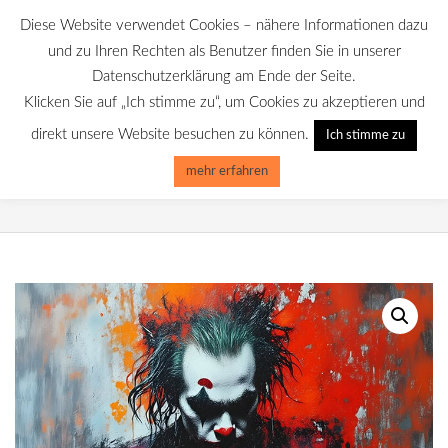
Skip
Diese Website verwendet Cookies – nähere Informationen dazu
to
GALERIE CHROMIK
und zu Ihren Rechten als Benutzer finden Sie in unserer
content
Datenschutzerklärung am Ende der Seite.
Klicken Sie auf „Ich stimme zu“, um Cookies zu akzeptieren und
Primary
Menu
direkt unsere Website besuchen zu können.
Ich stimme zu
Navigation
Menu
mehr erfahren
DER JOKER