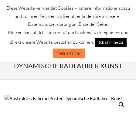
Skip
Diese Website verwendet Cookies – nähere Informationen dazu
to
GALERIE CHROMIK
und zu Ihren Rechten als Benutzer finden Sie in unserer
content
Datenschutzerklärung am Ende der Seite.
Klicken Sie auf „Ich stimme zu“, um Cookies zu akzeptieren und
Primary
Menu
direkt unsere Website besuchen zu können.
Ich stimme zu
Navigation
Menu
mehr erfahren
ABSTRAKTES FAHRRAD POSTER-
DYNAMISCHE RADFAHRER KUNST