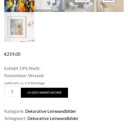
€
259,00
Enthält 19% MwSt.
Kostenloser Versand
Lieferzeit: ca. 3-4 Werktage
Abstraktes
IN DEN WARENKORB
Fahrrad
Poster-
Dynamische
Kategorie:
Dekorative Leinwandbilder
Radfahrer
Schlagwort:
Dekorative Leinwandbilder
Kunst
Menge