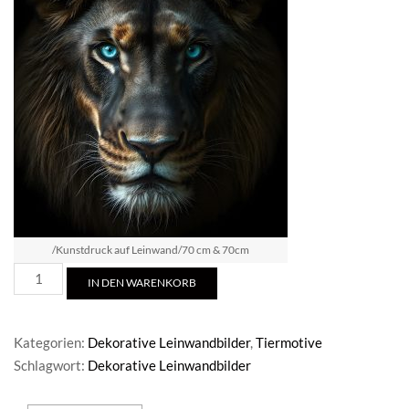
/Kunstdruck auf Leinwand/70 cm & 70cm
The
IN DEN WARENKORB
Lion
Menge
Kategorien:
Dekorative Leinwandbilder
,
Tiermotive
Schlagwort:
Dekorative Leinwandbilder