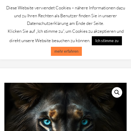
Skip
Diese Website verwendet Cookies – nähere Informationen dazu
to
GALERIE CHROMIK
und zu Ihren Rechten als Benutzer finden Sie in unserer
content
Datenschutzerklärung am Ende der Seite.
Klicken Sie auf „Ich stimme zu“, um Cookies zu akzeptieren und
Primary
Menu
direkt unsere Website besuchen zu können.
Ich stimme zu
Navigation
Menu
mehr erfahren
THE LION