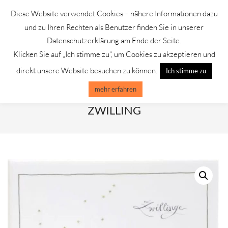
Skip
Diese Website verwendet Cookies – nähere Informationen dazu
to
GALERIE CHROMIK
und zu Ihren Rechten als Benutzer finden Sie in unserer
content
Datenschutzerklärung am Ende der Seite.
Klicken Sie auf „Ich stimme zu“, um Cookies zu akzeptieren und
Primary
Menu
direkt unsere Website besuchen zu können.
Ich stimme zu
Navigation
Menu
mehr erfahren
CHRISTINA THRÄN STERNZEICHEN
ZWILLING