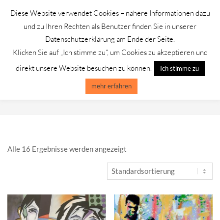
Skip
Diese Website verwendet Cookies – nähere Informationen dazu
to
GALERIE CHROMIK
und zu Ihren Rechten als Benutzer finden Sie in unserer
content
Datenschutzerklärung am Ende der Seite.
Klicken Sie auf „Ich stimme zu“, um Cookies zu akzeptieren und
Primary
Menu
direkt unsere Website besuchen zu können.
Ich stimme zu
Navigation
Menu
mehr erfahren
POP ART
Alle 16 Ergebnisse werden angezeigt