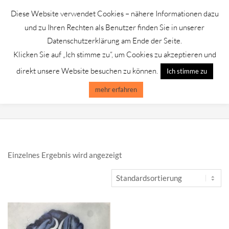
Skip
Diese Website verwendet Cookies – nähere Informationen dazu
to
GALERIE CHROMIK
und zu Ihren Rechten als Benutzer finden Sie in unserer
content
Datenschutzerklärung am Ende der Seite.
Klicken Sie auf „Ich stimme zu“, um Cookies zu akzeptieren und
Primary
Menu
direkt unsere Website besuchen zu können.
Ich stimme zu
Navigation
Menu
mehr erfahren
BERND LEHMANN
Einzelnes Ergebnis wird angezeigt