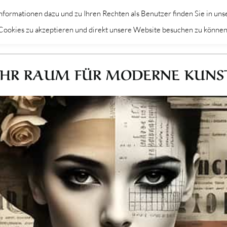
formationen dazu und zu Ihren Rechten als Benutzer finden Sie in uns
KÜNSTLER
THEMEN
DEKORAT
m Cookies zu akzeptieren und direkt unsere Website besuchen zu können
IHR RAUM FÜR MODERNE KUNS