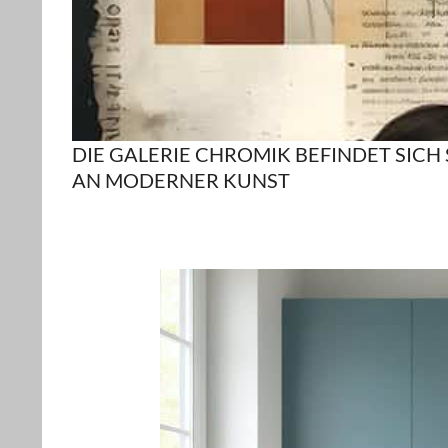
DIE GALERIE C
H
R
O
M
IK BEFINDET SIC
AN MODERNER KUNST