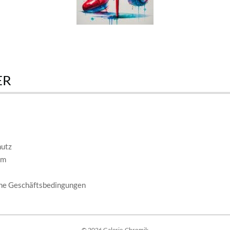
ER
E
hutz
um
ne Geschäftsbedingungen
© 2026 Galerie-Chromik