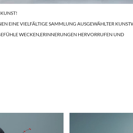
K
U
N
S
T
!
N
E
N
EINE
V
I
E
L
F
Ä
L
T
I
G
E
S
A
M
M
L
U
N
G
A
U
S
G
E
W
Ä
H
L
T
E
R
K
U
N
S
T
G
E
F
Ü
H
L
E
W
E
C
K
E
N
,
E
R
I
N
N
E
R
U
N
G
E
N
H
E
R
V
O
R
R
U
F
E
N
U
ND