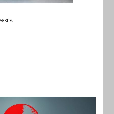
W
E
R
K
E
,