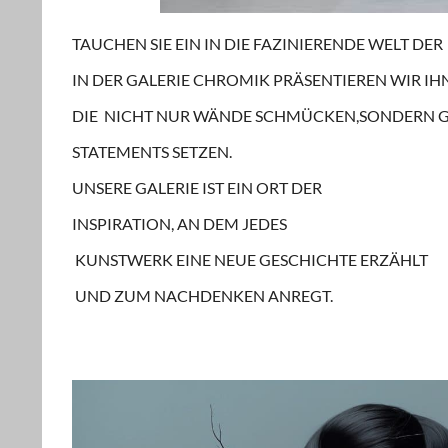
T
A
U
C
H
E
N
S
I
E
E
I
N
I
N
D
I
E
F
A
Z
I
N
I
E
R
E
N
D
E
W
E
L
T DER
IN DER GALERIE
C
H
R
O
M
I
K
P
R
Ä
S
E
N
T
I
E
R
E
N
W
I
R
I
H
D
I
E
N
I
C
H
T
N
U
R
W
Ä
N
D
E
S
C
H
M
Ü
C
K
E
N
,
S
O
N
D
E
R
N
STATEMENTS S
E
T
Z
E
N
.
U
N
S
E
R
E
G
A
L
E
R
I
E
I
S
T
E
I
N
O
R
T
D
E
R
I
N
S
P
I
R
A
T
I
O
N
,
A
N
D
E
M
J
E
D
E
S
K
U
N
S
T
W
E
R
K
E
I
N
E
N
E
U
E
G
E
S
C
H
I
C
H
T
E
E
R
Z
Ä
H
L
T
U
N
D
Z
U
M
N
A
C
H
D
E
N
K
E
N
A
N
R
E
G
T
.