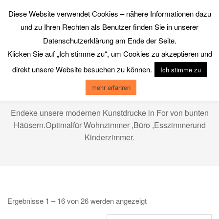
Skip
Diese Website verwendet Cookies – nähere Informationen dazu
to
GALERIE CHROMIK
und zu Ihren Rechten als Benutzer finden Sie in unserer
content
Datenschutzerklärung am Ende der Seite.
Klicken Sie auf „Ich stimme zu“, um Cookies zu akzeptieren und
Primary
Menu
direkt unsere Website besuchen zu können.
Navigation
Ich stimme zu
Menu
mehr erfahren
BUNTE HÄUSER
Endeke unsere modernen Kunstdrucke in For von bunten
Häüsern.Optimalfür Wohnzimmer ,Büro ,Esszimmerund
Kinderzimmer.
Ergebnisse 1 – 16 von 26 werden angezeigt